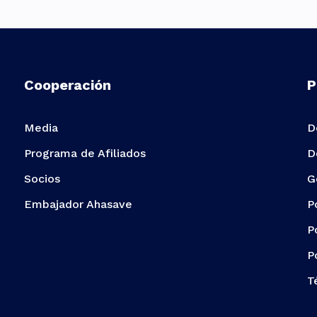
Cooperación
P
Media
D
Programa de Afiliados
D
Socios
G
Embajador Ahasave
P
P
P
T