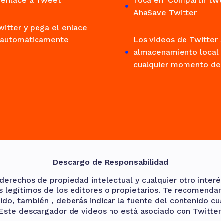
r enlace a Tweet'
Toca en 'Compartir twe
AhaSave Twitter
itter y pega el enlace
á automáticamente
Los videos de Twitter
almacenamiento local y
cualquier momento des
Descargo de Responsabilidad
erechos de propiedad intelectual y cualquier otro interés
 legítimos de los editores o propietarios. Te recomenda
nido, también , deberás indicar la fuente del contenido c
Este descargador de videos no está asociado con Twitter