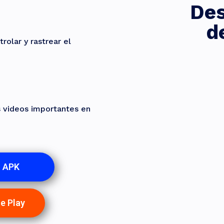
Des
d
rolar y rastrear el
s videos importantes en
o APK
e Play