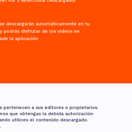
et vía' y selecciona Descargador
 se descargarán automáticamente en tu
 podrás disfrutar de los videos en
de la aplicación
 pertenecen a sus editores o propietarios.
mos que obtengas la debida autorización
uando utilices el contenido descargado.
.